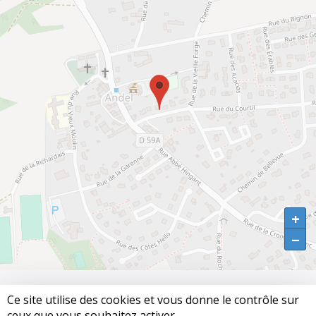
+
+
−
−
Ce site utilise des cookies et vous donne le contrôle sur 
© 2026
ANDEL.
ceux que vous souhaitez activer