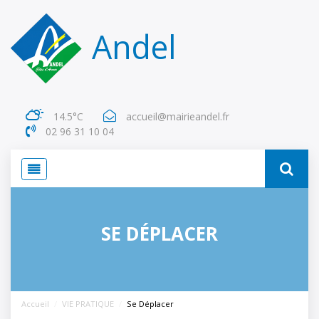
Panneau de gestion des cookies
Andel
14.5°C
accueil@mairieandel.fr
02 96 31 10 04 
SE DÉPLACER
Accueil
VIE PRATIQUE
Se Déplacer