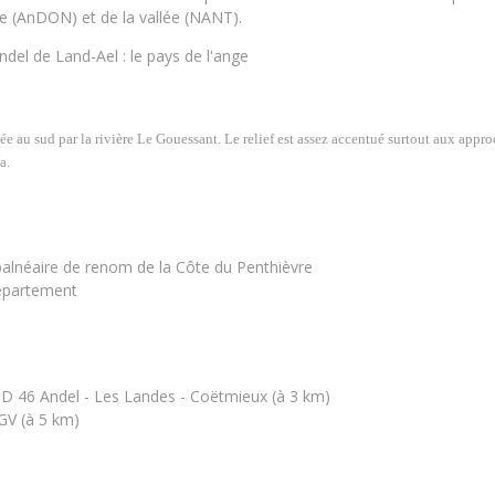
e (AnDON) et de la vallée (NANT).
ndel de Land-Ael : le pays de l'ange
 au sud par la rivière Le Gouessant. Le relief est assez accentué surtout aux appro
a.
balnéaire de renom de la Côte du Penthièvre
département
e D 46 Andel - Les Landes - Coëtmieux (à 3 km)
GV (à 5 km)