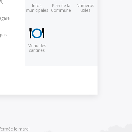
5,
Infos
Plan de la
Numéros
municipales
Commune
utiles
agare
 pas
Menu des
cantines
(fermée le mardi