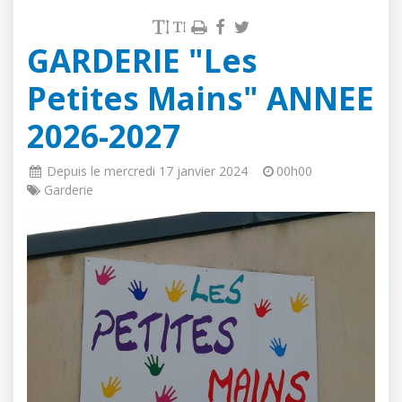
GARDERIE "Les
Petites Mains" ANNEE
2026-2027
à 
Depuis le mercredi 17 janvier 2024
00h00
Garderie